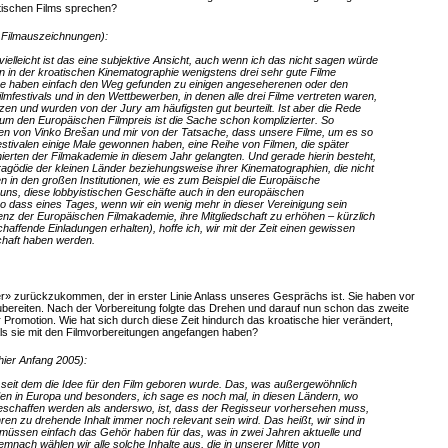
tischen Films sprechen?
 Filmauszeichnungen):
ielleicht ist das eine subjektive Ansicht, auch wenn ich das nicht sagen würde
en in der kroatischen Kinematographie wenigstens drei sehr gute Filme
lme haben einfach den Weg gefunden zu einigen angeseherenen oder den
festivals und in den Wettbewerben, in denen alle drei Filme vertreten waren,
zen und wurden von der Jury am häufigsten gut beurteilt. Ist aber die Rede
 um den Europäischen Filmpreis ist die Sache schon komplizierter. So
gen von Vinko Brešan und mir von der Tatsache, dass unsere Filme, um es so
stivalen einige Male gewonnen haben, eine Reihe von Filmen, die später
ierten der Filmakademie in diesem Jahr gelangten. Und gerade hierin besteht,
ragödie der kleinen Länder beziehungsweise ihrer Kinematographien, die nicht
n in den großen Institutionen, wie es zum Beispiel die Europäische
n uns, diese lobbyistischen Geschäfte auch in den europäischen
so dass eines Tages, wenn wir ein wenig mehr in dieser Vereinigung sein
enz der Europäischen Filmakademie, ihre Mitgliedschaft zu erhöhen – kürzlich
haffende Einladungen erhalten), hoffe ich, wir mit der Zeit einen gewissen
schaft haben werden.
» zurückzukommen, der in erster Linie Anlass unseres Gesprächs ist. Sie haben vor
ubereiten. Nach der Vorbereitung folgte das Drehen und darauf nun schon das zweite
 Promotion. Wie hat sich durch diese Zeit hindurch das kroatische hier verändert,
 als sie mit den Filmvorbereitungen angefangen haben?
hier Anfang 2005):
r seit dem die Idee für den Film geboren wurde. Das, was außergewöhnlich
nden in Europa und besonders, ich sage es noch mal, in diesen Ländern, wo
eschaffen werden als anderswo, ist, dass der Regisseur vorhersehen muss,
ren zu drehende Inhalt immer noch relevant sein wird. Das heißt, wir sind in
müssen einfach das Gehör haben für das, was in zwei Jahren aktuelle und
mnach wählen wir alle solche Inhalte aus, die in unserer Mitte von