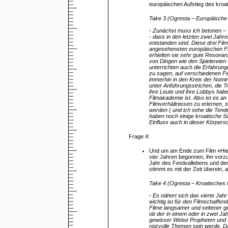
europäischen Aufstieg des kroa
Take 3 (Ogresta – Europäische
- Zunächst muss ich betonen – v
- dass in den letzten zwei Jahr
entstanden sind. Diese drei Fi
angesehensten europäischen Film
erhielten sie sehr gute Resonan
von Dingen wie den Spielereien
unterrichten auch die Erfahrun
zu sagen, auf verschiedenen Fe
immerhin in den Kreis der Nomin
unter Anführungsstrichen, die T
ihre Leute und ihre Lobbys habe
Filmakademie ist. Also ist es a
Filmverhältnissen zu erlernen, 
werden ( und ich sehe die Tend
haben noch einige kroatische Sc
Einfluss auch in dieser Körper
Frage 4:
Und um am Ende zum Film «Hier
vier Jahren begonnen, ihn vorz
Jahr des Festivallebens und der
stimmt es mit der Zeit überein,
Take 4 (Ogresta – Kroatisches 
- Es nähert sich das vierte Jah
wichtig ist für den Filmschaffe
Filme langsamer und seltener g
ob der in einem oder in zwei Jah
gewisser Weise Propheten und 
reizvolle Themen sein werde. De