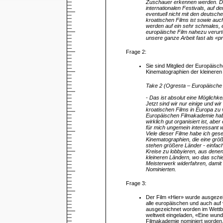
Zuschauer erkennen werden. Das
internationalen Festivals, auf 
eventuell nicht mit den deutsc
kroatischen Films ist sowie auch
werden auf ein sehr schmales, e
europäische Film nahezu verurte
unsere ganze Arbeit fast als «
Frage 2:
Sie sind Mitglied der Europäisch
Kinematographien der kleinere
Take 2 (Ogresta – Europäische
- Das ist absolut eine Möglichk
Jetzt sind wir nur einige und wi
kroatischen Films in Europa zu 
Europäischen Filmakademie habe
wirklich gut organisiert ist, ab
für mich ungemein interessant w
Viele dieser Filme habe ich ge
Kinematographien, die eine größe
stehen größere Länder - einfach
Kreise zu lobbyieren, aus dene
kleineren Ländern, wo das schie
Meisterwerk widerfahren, damit 
Nominierten.
Frage 3:
Der Film «Hier» wurde ausgezei
alle europäischen und auch auf 
ausgezeichnet worden im Wettbew
weltweit eingeladen, «Eine wund
Filmakademie nominiert worden.