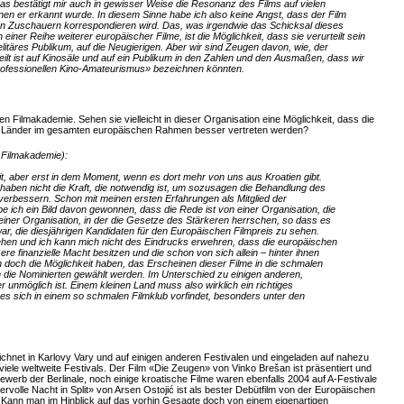
 bestätigt mir auch in gewisser Weise die Resonanz des Films auf vielen
denen er erkannt wurde. In diesem Sinne habe ich also keine Angst, dass der Film
hen Zuschauern korrespondieren wird. Das, was irgendwie das Schicksal dieses
 einer Reihe weiterer europäischer Filme, ist die Möglichkeit, dass sie verurteilt sein
litäres Publikum, auf die Neugierigen. Aber wir sind Zeugen davon, wie, der
ilt ist auf Kinosäle und auf ein Publikum in den Zahlen und den Ausmaßen, dass wir
professionellen Kino-Amateurismus» bezeichnen könnten.
en Filmakademie. Sehen sie vielleicht in dieser Organisation eine Möglichkeit, dass die
n Länder im gesamten europäischen Rahmen besser vertreten werden?
 Filmakademie):
eit, aber erst in dem Moment, wenn es dort mehr von uns aus Kroatien gibt.
r haben nicht die Kraft, die notwendig ist, um sozusagen die Behandlung des
verbessern. Schon mit meinen ersten Erfahrungen als Mitglied der
 ich ein Bild davon gewonnen, dass die Rede ist von einer Organisation, die
er einer Organisation, in der die Gesetze des Stärkeren herrschen, so dass es
ar, die diesjährigen Kandidaten für den Europäischen Filmpreis zu sehen.
sehen und ich kann mich nicht des Eindrucks erwehren, dass die europäischen
re finanzielle Macht besitzen und die schon von sich allein – hinter ihnen
 doch die Möglichkeit haben, das Erscheinen dieser Filme in die schmalen
n die Nominierten gewählt werden. Im Unterschied zu einigen anderen,
r unmöglich ist. Einem kleinen Land muss also wirklich ein richtiges
es sich in einem so schmalen Filmklub vorfindet, besonders unter den
chnet in Karlovy Vary und auf einigen anderen Festivalen und eingeladen auf nahezu
viele weltweite Festivals. Der Film «Die Zeugen» von Vinko Brešan ist präsentiert und
erb der Berlinale, noch einige kroatische Filme waren ebenfalls 2004 auf A-Festivale
ervolle Nacht in Split» von Arsen Ostojić ist als bester Debütfilm von der Europäischen
Kann man im Hinblick auf das vorhin Gesagte doch von einem eigenartigen