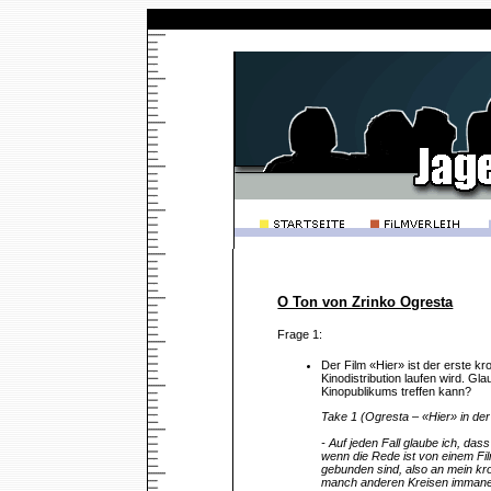
O Ton von Zrinko Ogresta
Frage 1:
Der Film «Hier» ist der erste kr
Kinodistribution laufen wird. Gla
Kinopublikums treffen kann?
Take 1 (Ogresta – «Hier» in der
- Auf jeden Fall glaube ich, da
wenn die Rede ist von einem Film
gebunden sind, also an mein kro
manch anderen Kreisen immanent